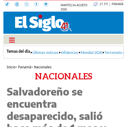
27.3°C | PANAMÁ
MARTES, 04 AGOSTO
2026
Últimas noticias
Infidencias
Mundial 2026
Terremoto en
Inicio
>
Panamá
>
Nacionales
NACIONALES
Salvadoreño se
encuentra
desaparecido, salió