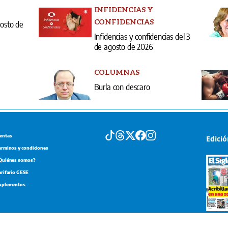
INFIDENCIAS Y
CONFIDENCIAS
gosto de
Infidencias y confidencias del 3
de agosto de 2026
COLUMNAS
Burla con descaro
entas
Edici
erminos y condiciones
Quiénes somos?
arifario GESE
uplementos
Portada d