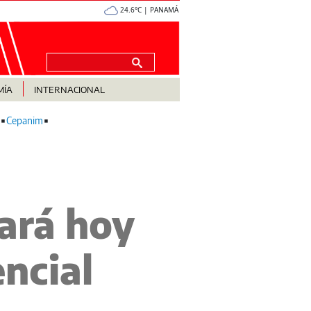
24.6°C | PANAMÁ
MÍA
INTERNACIONAL
Cepanim
ará hoy
encial