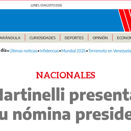
LUNES, 03 AGOSTO 2026
FARÁNDULA
CURIOSIDADES
DEPORTES
OPINIÓN
ECONO
Últimas noticias
Infidencias
Mundial 2026
Terremoto en Venezuela
NACIONALES
artinelli present
su nómina presid