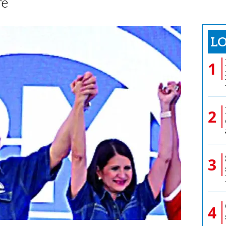
re
LO
1
2
3
4