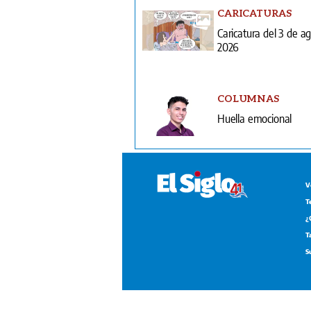
CARICATURAS
Caricatura del 3 de a
2026
COLUMNAS
Huella emocional
V
T
¿
T
S