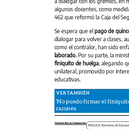
a dialogar con los gremios, en
algunos docentes, como medida 
462 que reformó la Caja del Seg
Se espera que el
pago de quinc
dialogar para volver a clases, 
como el contralor, han sido en
laborado.
Por su parte, la mini
finiquito de huelga
, alegando q
unilateral, promovido por inte
educativas.
‘No puedo firmar el finiquit
razones
MEDUCA: Ministerio de Educaci