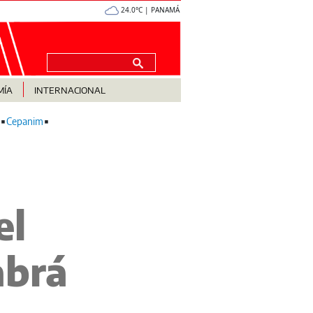
24.0°C | PANAMÁ
MÍA
INTERNACIONAL
Cepanim
el
abrá