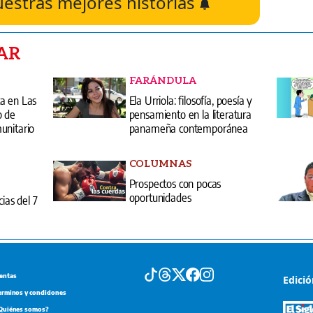
uestras mejores historias
AR
FARÁNDULA
a en Las
Ela Urriola: filosofía, poesía y
o de
pensamiento en la literatura
unitario
panameña contemporánea
COLUMNAS
Prospectos con pocas
oportunidades
cias del 7
entas
Edici
erminos y condiciones
Quiénes somos?