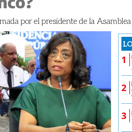
nco?
rmada por el presidente de la Asamblea
LO
1
2
3