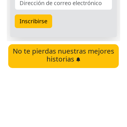
No te pierdas nuestras mejores
historias