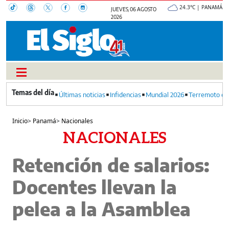
24.3°C | PANAMÁ
JUEVES, 06 AGOSTO
2026
Últimas noticias
Infidencias
Mundial 2026
Terremoto en
Inicio
>
Panamá
>
Nacionales
NACIONALES
Retención de salarios:
Docentes llevan la
pelea a la Asamblea