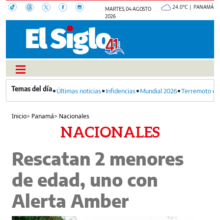
24.0°C | PANAMÁ
MARTES, 04 AGOSTO
2026
Últimas noticias
Infidencias
Mundial 2026
Terremoto en
Inicio
>
Panamá
>
Nacionales
NACIONALES
Rescatan 2 menores
de edad, uno con
Alerta Amber