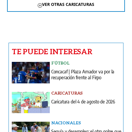
VER OTRAS CARICATURAS
TE PUEDE INTERESAR
FÚTBOL
Concacaf | Plaza Amador va por la
recuperación frente al Firpo
CARICATURAS
Caricatura del 4 de agosto de 2026
NACIONALES
Sequía y desempleo: el otro golpe que
trae El Niño
COLUMNAS
¿Qué pasa? Miles siguen de para