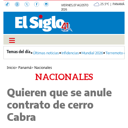
25.5°C | PANAMÁ
VIERNES, 07 AGOSTO
2026
Últimas noticias
Infidencias
Mundial 2026
Terremoto en
Inicio
>
Panamá
>
Nacionales
NACIONALES
Quieren que se anule
contrato de cerro
Cabra