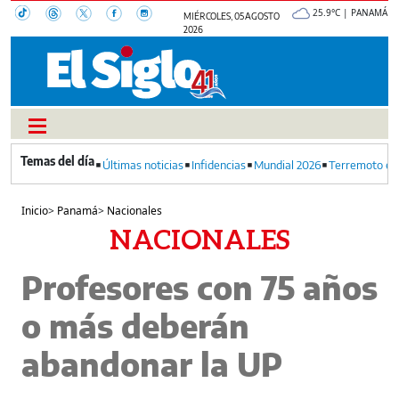
25.9°C | PANAMÁ
MIÉRCOLES, 05 AGOSTO
2026
Últimas noticias
Infidencias
Mundial 2026
Terremoto en
Inicio
>
Panamá
>
Nacionales
NACIONALES
Profesores con 75 años
o más deberán
abandonar la UP