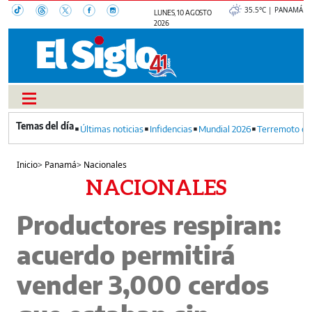
35.5°C | PANAMÁ
LUNES, 10 AGOSTO
2026
Últimas noticias
Infidencias
Mundial 2026
Terremoto en
Inicio
>
Panamá
>
Nacionales
NACIONALES
Productores respiran:
acuerdo permitirá
vender 3,000 cerdos