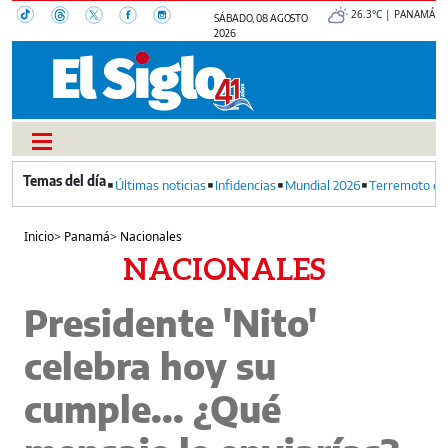
26.3°C | PANAMÁ
SÁBADO, 08 AGOSTO
2026
Últimas noticias
Infidencias
Mundial 2026
Terremoto en
Inicio
>
Panamá
>
Nacionales
NACIONALES
Presidente 'Nito'
celebra hoy su
cumple... ¿Qué