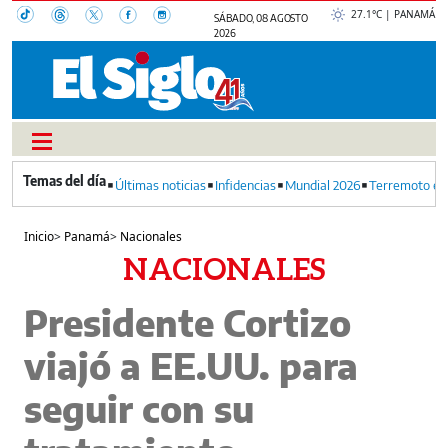
27.1°C | PANAMÁ
SÁBADO, 08 AGOSTO
2026
Últimas noticias
Infidencias
Mundial 2026
Terremoto en
Inicio
>
Panamá
>
Nacionales
NACIONALES
Presidente Cortizo
viajó a EE.UU. para
seguir con su