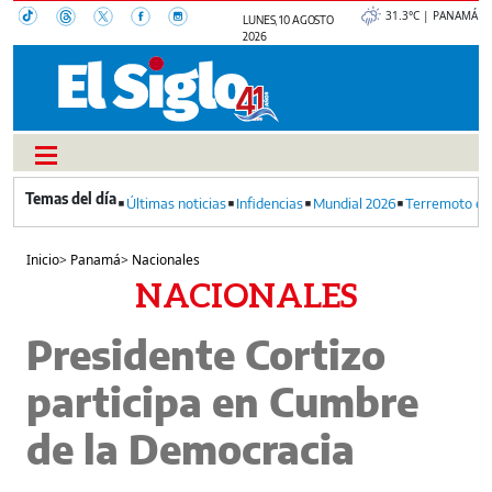
31.3°C | PANAMÁ
LUNES, 10 AGOSTO
2026
Últimas noticias
Infidencias
Mundial 2026
Terremoto en
Inicio
>
Panamá
>
Nacionales
NACIONALES
Presidente Cortizo
participa en Cumbre
de la Democracia