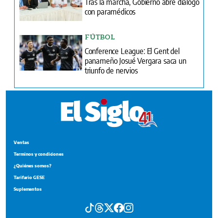
Tras la marcha, Gobierno abre diálogo
con paramédicos
FÚTBOL
Conference League: El Gent del
panameño Josué Vergara saca un
triunfo de nervios
Ventas
Terminos y condiciones
¿Quiénes somos?
Tarifario GESE
Suplementos