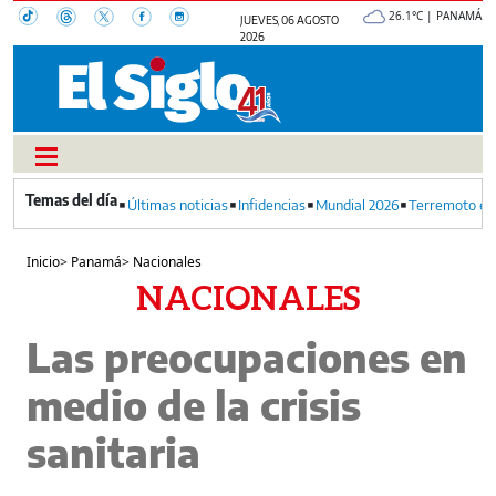
26.1°C | PANAMÁ
JUEVES, 06 AGOSTO
2026
Últimas noticias
Infidencias
Mundial 2026
Terremoto en
Inicio
>
Panamá
>
Nacionales
NACIONALES
Las preocupaciones en
medio de la crisis
sanitaria