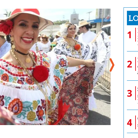
LO
1
2
3
4
 a lo largo de las comunidades del distrito de San Miguelito.