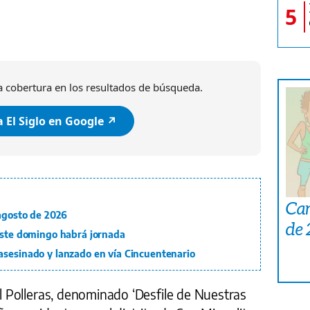
Daniel González/ El Siglo
5
 cobertura en los resultados de búsqueda.
 El Siglo en Google ↗️
Car
 agosto de 2026
de
 Este domingo habrá jornada
asesinado y lanzado en vía Cincuentenario
il Polleras, denominado ‘Desfile de Nuestras