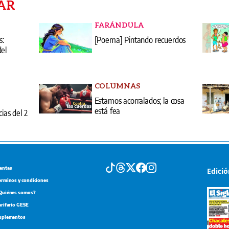
AR
FARÁNDULA
s:
[Poema] Pintando recuerdos
del
COLUMNAS
Estamos acorralados; la cosa
está fea
cias del 2
entas
Edici
erminos y condiciones
Quiénes somos?
arifario GESE
uplementos