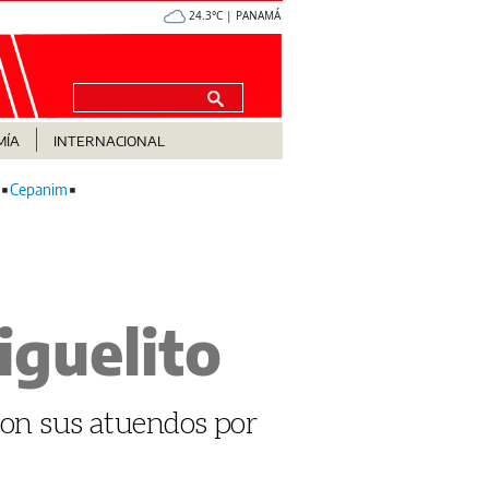
24.3°C | PANAMÁ
MÍA
INTERNACIONAL
Cepanim
iguelito
 con sus atuendos por