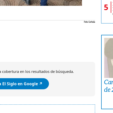
5
Foto: Cortesía
 cobertura en los resultados de búsqueda.
Car
 El Siglo en Google ↗️
de