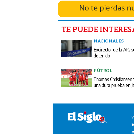
No te pierdas n
TE PUEDE INTERES
NACIONALES
Exdirector de la AIG s
detenido
FÚTBOL
Thomas Christiansen 
una dura prueba en J
V
T
¿