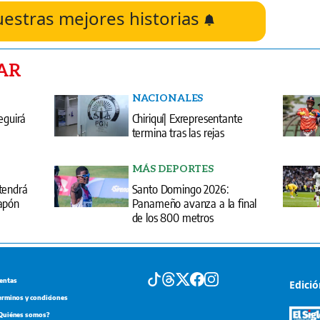
uestras mejores historias
AR
NACIONALES
eguirá
Chiriquí| Exrepresentante
termina tras las rejas
MÁS DEPORTES
tendrá
Santo Domingo 2026:
apón
Panameño avanza a la final
de los 800 metros
entas
Edici
erminos y condiciones
Quiénes somos?