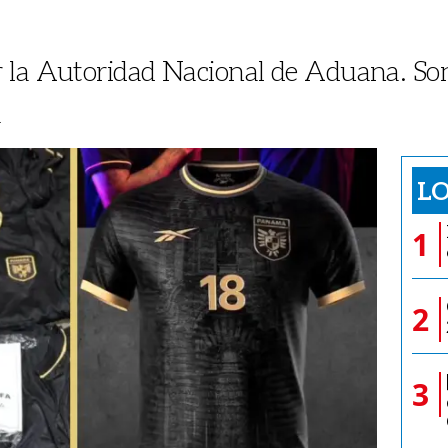
 la Autoridad Nacional de Aduana. Son
a
LO
1
2
3