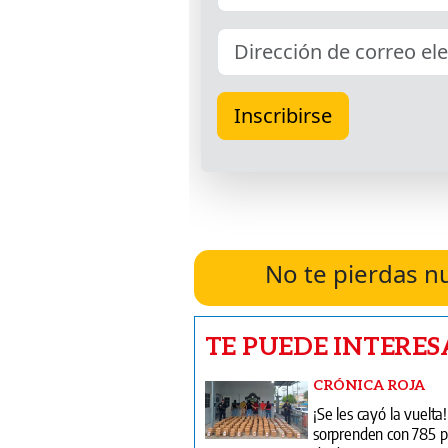
No te pierdas n
TE PUEDE INTERES
CRÓNICA ROJA
¡Se les cayó la vuelta
sorprenden con 785 