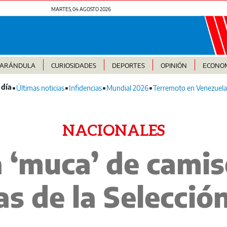
MARTES, 04 AGOSTO 2026
FARÁNDULA
CURIOSIDADES
DEPORTES
OPINIÓN
ECONO
Últimas noticias
Infidencias
Mundial 2026
Terremoto en Venezuela
NACIONALES
a ‘muca’ de camis
as de la Selecció