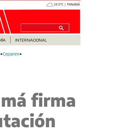
24.0°C | PANAMÁ
MÍA
INTERNACIONAL
Cepanim
amá firma
utación