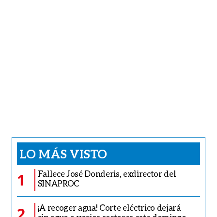
LO MÁS VISTO
Fallece José Donderis, exdirector del
1
SINAPROC
¡A recoger agua! Corte eléctrico dejará
2