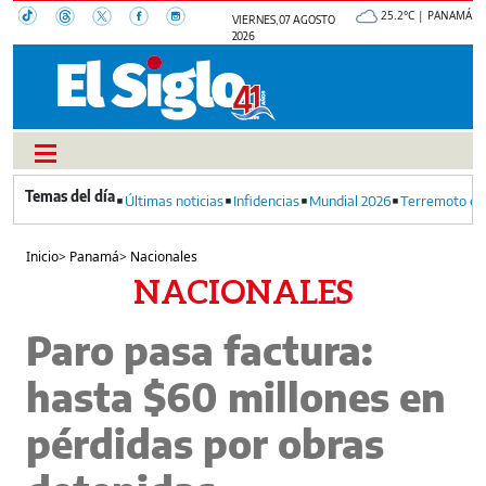
25.2°C | PANAMÁ
VIERNES, 07 AGOSTO
2026
Últimas noticias
Infidencias
Mundial 2026
Terremoto en
Inicio
>
Panamá
>
Nacionales
NACIONALES
Paro pasa factura:
hasta $60 millones en
pérdidas por obras