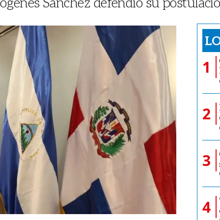
iógenes Sánchez defendió su postulacio
LO
1
2
3
4