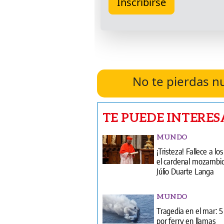
No te pierdas n
TE PUEDE INTERES
MUNDO
¡Tristeza! Fallece a lo
el cardenal mozambi
Júlio Duarte Langa
MUNDO
Tragedia en el mar: 
por ferry en llamas