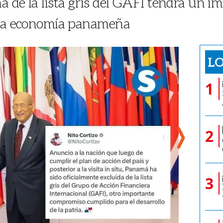
́ de la lista gris del GAFI tendrá un i
 la economía panameña
LO
1
2
3