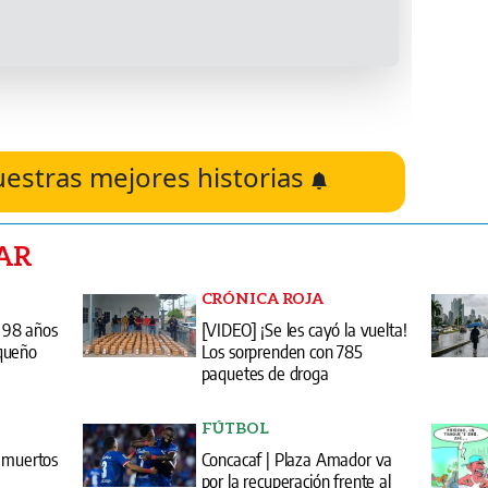
uestras mejores historias
AR
CRÓNICA ROJA
s 98 años
[VIDEO] ¡Se les cayó la vuelta!
queño
Los sorprenden con 785
paquetes de droga
FÚTBOL
5 muertos
Concacaf | Plaza Amador va
por la recuperación frente al