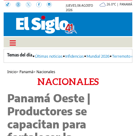
26.0°C | PANAMÁ
JUEVES, 06 AGOSTO
2026
Últimas noticias
Infidencias
Mundial 2026
Terremoto en
Inicio
>
Panamá
>
Nacionales
NACIONALES
Panamá Oeste |
Productores se
capacitan para