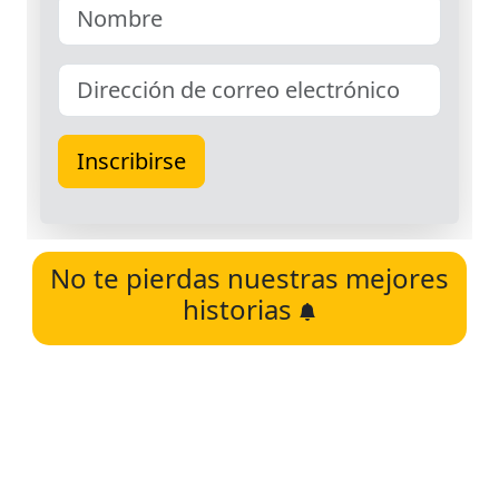
No te pierdas nuestras mejores
historias