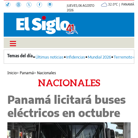
32.0°C | PANAMÁ
JUEVES, 06 AGOSTO
2026
Últimas noticias
Infidencias
Mundial 2026
Terremoto en
Inicio
>
Panamá
>
Nacionales
NACIONALES
Panamá licitará buses
eléctricos en octubre