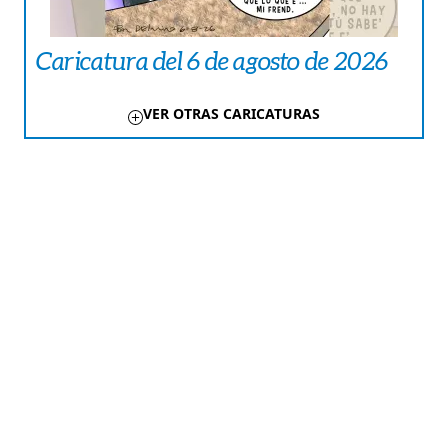
Caricatura del 6 de agosto de 2026
VER OTRAS CARICATURAS
TE PUEDE INTERESAR
NACIONALES
[VIDEO] No salga confiado:
pronostican aguaceros con rayos
AMÉRICA
Lula se despide de Petro por llamada
telefónica
CARICATURAS
Caricatura del 6 de agosto de 2026