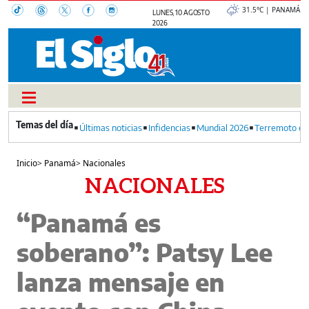
31.5°C | PANAMÁ
LUNES, 10 AGOSTO
2026
Últimas noticias
Infidencias
Mundial 2026
Terremoto en
Inicio
>
Panamá
>
Nacionales
NACIONALES
“Panamá es
soberano”: Patsy Lee
lanza mensaje en