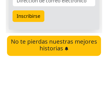
No te pierdas nuestras mejores
historias