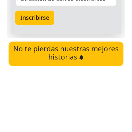
No te pierdas nuestras mejores
historias