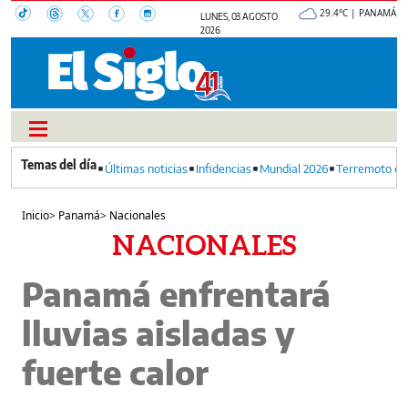
29.4°C | PANAMÁ
LUNES, 03 AGOSTO
2026
Últimas noticias
Infidencias
Mundial 2026
Terremoto en
Inicio
>
Panamá
>
Nacionales
NACIONALES
Panamá enfrentará
lluvias aisladas y
fuerte calor