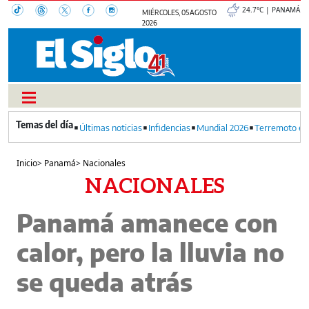
24.7°C | PANAMÁ
MIÉRCOLES, 05 AGOSTO
2026
Últimas noticias
Infidencias
Mundial 2026
Terremoto en
Inicio
>
Panamá
>
Nacionales
NACIONALES
Panamá amanece con
calor, pero la lluvia no
se queda atrás