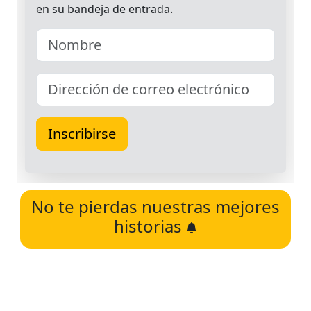
No te pierdas nuestras mejores
historias