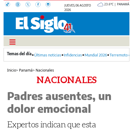
23.6°C | PANAMÁ
JUEVES, 06 AGOSTO
2026
Últimas noticias
Infidencias
Mundial 2026
Terremoto en
Inicio
>
Panamá
>
Nacionales
NACIONALES
Padres ausentes, un
dolor emocional
Expertos indican que esta