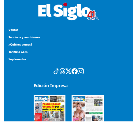
Ventas
Terminos y condiciones
¿Quiénes somos?
Tarifario GESE
Suplementos
Edición Impresa
Portada del impreso del 7 de agosto de 2026