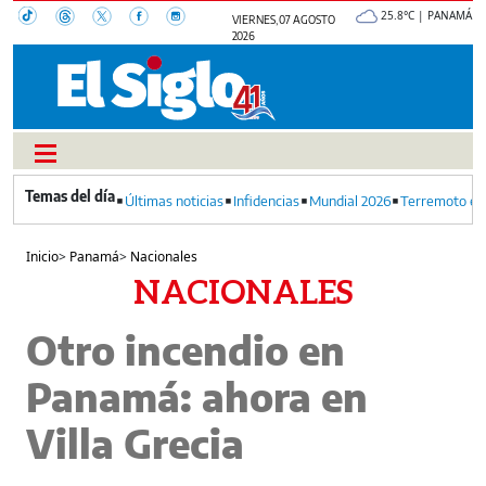
25.8°C | PANAMÁ
VIERNES, 07 AGOSTO
2026
Últimas noticias
Infidencias
Mundial 2026
Terremoto en
Inicio
>
Panamá
>
Nacionales
NACIONALES
Otro incendio en
Panamá: ahora en
Villa Grecia