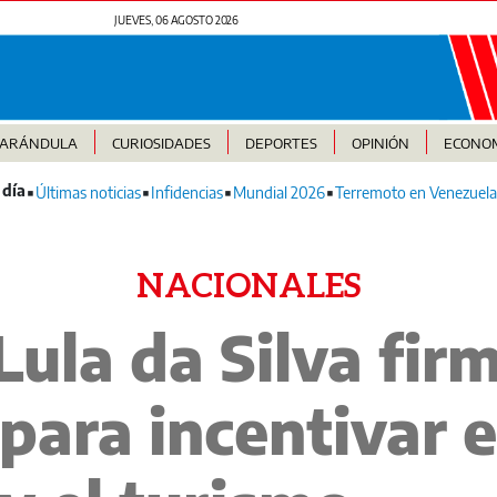
JUEVES, 06 AGOSTO 2026
FARÁNDULA
CURIOSIDADES
DEPORTES
OPINIÓN
ECONO
Últimas noticias
Infidencias
Mundial 2026
Terremoto en Venezuela
NACIONALES
Lula da Silva fir
para incentivar e