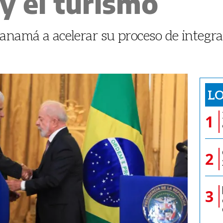
y el turismo
Panamá a acelerar su proceso de integ
LO
1
2
3