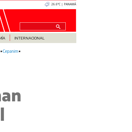
26.6°C | PANAMÁ
MÍA
INTERNACIONAL
Cepanim
man
l