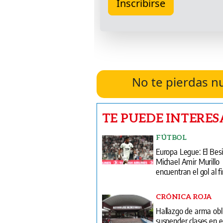
No te pierdas n
TE PUEDE INTERES
FÚTBOL
Europa Legue: El Besi
Michael Amir Murillo
encuentran el gol al fi
CRÓNICA ROJA
Hallazgo de arma obl
suspender clases en el