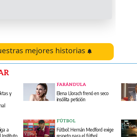
uestras mejores historias
AR
FARÁNDULA
ktas y
Elena Llorach frenó en seco
insólita petición
nal
FÚTBOL
iga a
Fútbol: Hernán Medford exige
 Instituto
respeto para el fútbol