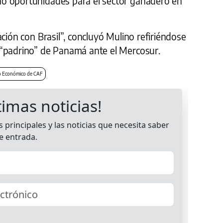
ó oportunidades para el sector ganadero en
ación con Brasil”, concluyó Mulino refiriéndose
 “padrino” de Panamá ante el Mercosur.
 Económico de CAF