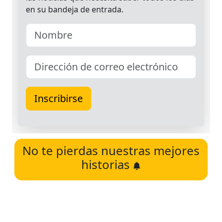
No te pierdas nuestras mejores
historias