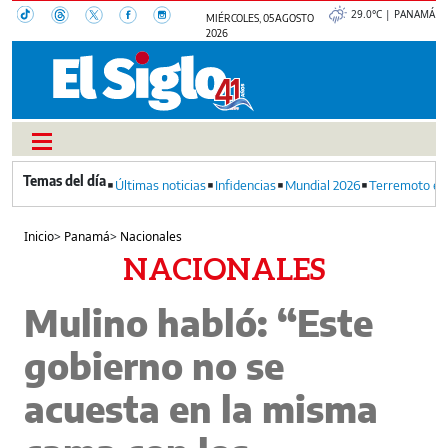
29.0°C | PANAMÁ
MIÉRCOLES, 05 AGOSTO
2026
Últimas noticias
Infidencias
Mundial 2026
Terremoto en
Inicio
>
Panamá
>
Nacionales
NACIONALES
Mulino habló: “Este
gobierno no se
acuesta en la misma