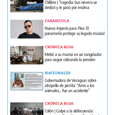
Nuevo imperio para Flex: El
panameño protege su legado musical
CRÓNICA ROJA
Metió a su mamá en un congelador
para seguir cobrando la pensión
NACIONALES
Gobernadora de Veraguas sobre
atropello de perrita: “Amo a los
animales... fue un accidente”
CRÓNICA ROJA
Colón | Golpe a la delincuencia:
capturan a 5 en Nueva Providencia
CRÓNICA ROJA
Colón | Patrón dio la orden por celular