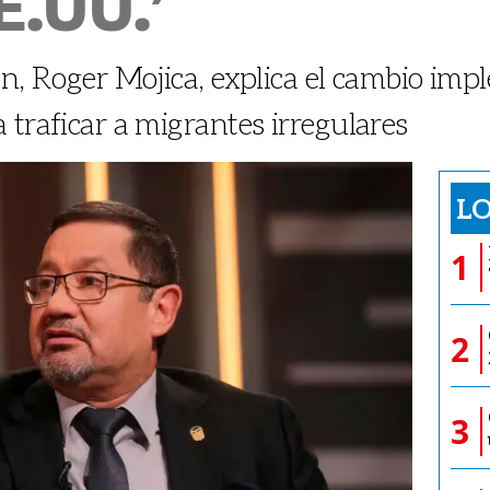
E.UU.’
ón, Roger Mojica, explica el cambio imp
 traficar a migrantes irregulares
LO
1
2
3