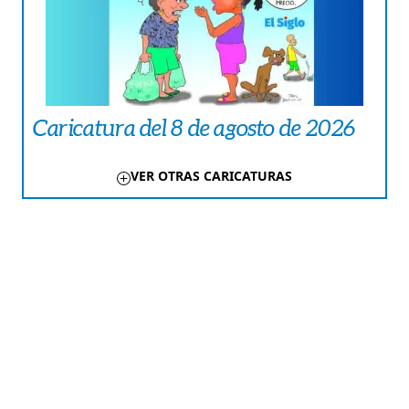
Caricatura del 8 de agosto de 2026
VER OTRAS CARICATURAS
TE PUEDE INTERESAR
FARÁNDULA
El cine pone a las mujeres en el centro
del debate
COMUNIDAD
Coclé| MiAMBIENTE suspende obras
de proyecto hotelero