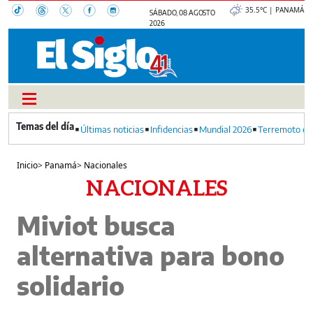
35.5°C | PANAMÁ
SÁBADO, 08 AGOSTO
2026
Últimas noticias
Infidencias
Mundial 2026
Terremoto en
Inicio
>
Panamá
>
Nacionales
NACIONALES
Miviot busca
alternativa para bono
solidario