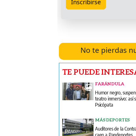
No te pierdas n
TE PUEDE INTERES
FARÁNDULA
Humor negro, suspen
teatro inmersivo: así 
Psicópata
MÁS DEPORTES
Auditores de la Contra
caen a Pandeportes