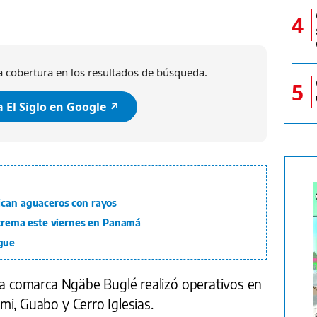
4
 cobertura en los resultados de búsqueda.
5
 El Siglo en Google ↗️
ican aguaceros con rayos
extrema este viernes en Panamá
gue
la comarca Ngäbe Buglé realizó operativos en
i, Guabo y Cerro Iglesias.