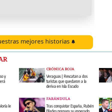
uestras mejores historias
AR
CRÓNICA ROJA
so y
Veraguas | Rescatan a dos
será
turistas que quedaron a la
deriva en Isla Escudo
FARÁNDULA
loría le
Tras conquistar España, Rubén
Blades prepara su esperado