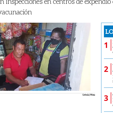
on inspecciones en centros de expendio
vacunación
LO
1
2
3
Cortesía / Minsa