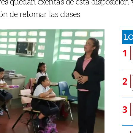
res quedan exentas de esta disposición 
ón de retomar las clases
LO
1
2
3