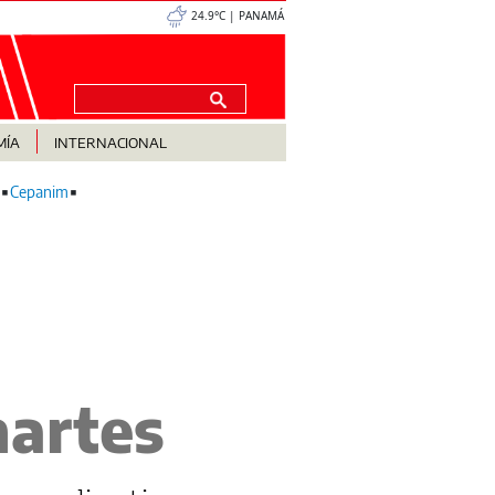
24.9°C | PANAMÁ
MÍA
INTERNACIONAL
Cepanim
n
martes