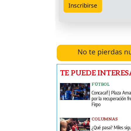
No te pierdas n
TE PUEDE INTERES
FÚTBOL
Concacaf | Plaza Am
por la recuperación fr
Firpo
COLUMNAS
¿Qué pasa? Miles sig