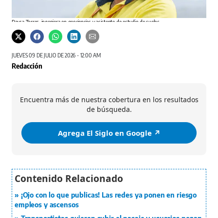
Salom
Daysa Torres, ingeniera en geociencias y asistente de estudio de suelos.
Joan Álvarez / El Siglo
JUEVES 09 DE JULIO DE 2026 - 12:00 AM
Redacción
Encuentra más de nuestra cobertura en los resultados
de búsqueda.
Agrega El Siglo en Google ↗️
¡Ojo con lo que publicas! Las redes ya ponen en riesgo
empleos y ascensos