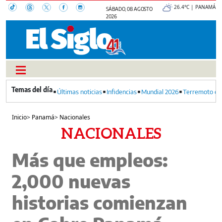
26.4°C | PANAMÁ
SÁBADO, 08 AGOSTO
2026
Últimas noticias
Infidencias
Mundial 2026
Terremoto en
Inicio
>
Panamá
>
Nacionales
NACIONALES
Más que empleos:
2,000 nuevas
historias comienzan