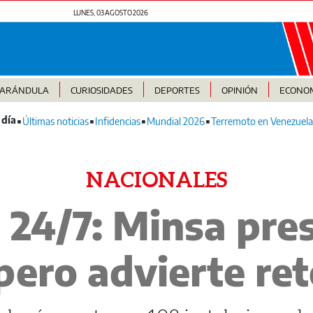
LUNES, 03 AGOSTO 2026
FARÁNDULA
CURIOSIDADES
DEPORTES
OPINIÓN
ECONO
Últimas noticias
Infidencias
Mundial 2026
Terremoto en Venezuela
NACIONALES
 24/7: Minsa pr
pero advierte re