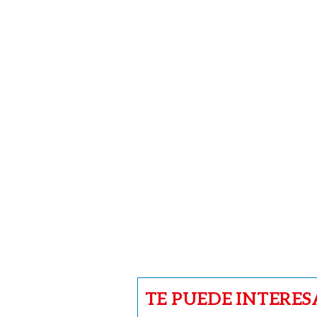
TE PUEDE INTERES
CARICATURAS
Caricatura del 3 de a
2026