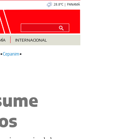
28.8°C | PANAMÁ
MÍA
INTERNACIONAL
Cepanim
esume
tos