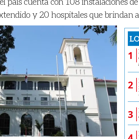
l país cuenta con 108 instalaciones de
xtendido y 20 hospitales que brindan a
LO
1
2
3
4