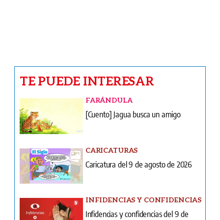
NACIONALES
Justo Arosemena: precursor del
pensamiento jurídico panameño
Ventas
Terminos y condiciones
¿Quiénes somos?
Tarifario GESE
Suplementos
Edición Impresa