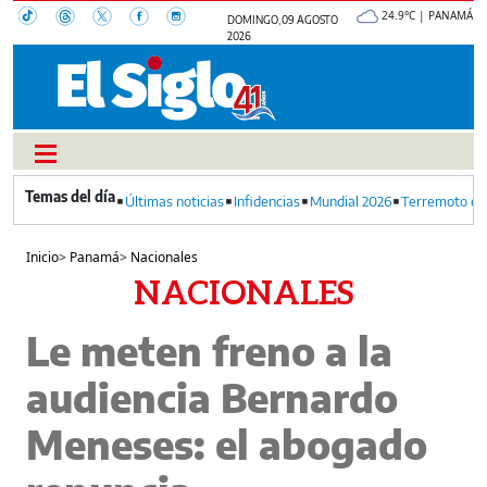
24.9°C | PANAMÁ
DOMINGO, 09 AGOSTO
2026
Últimas noticias
Infidencias
Mundial 2026
Terremoto en
Inicio
>
Panamá
>
Nacionales
NACIONALES
Le meten freno a la
audiencia Bernardo
Meneses: el abogado