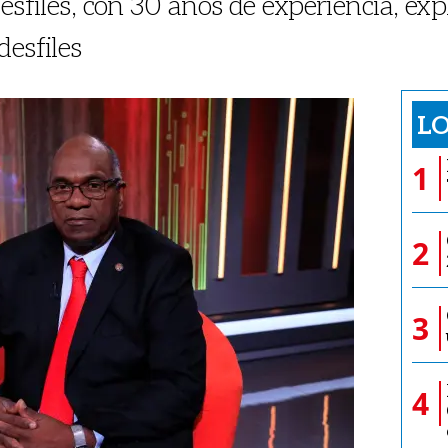
esfiles, con 30 años de experiencia, expl
desfiles
LO
1
2
3
4