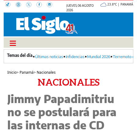
23.8°C | PANAMÁ
JUEVES, 06 AGOSTO
2026
Últimas noticias
Infidencias
Mundial 2026
Terremoto en
Inicio
>
Panamá
>
Nacionales
NACIONALES
Jimmy Papadimitriu
no se postulará para
las internas de CD