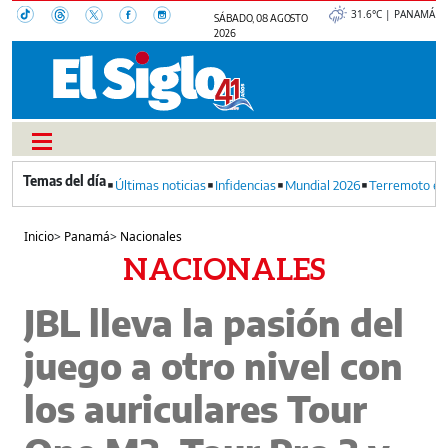
31.6°C | PANAMÁ
SÁBADO, 08 AGOSTO
2026
Últimas noticias
Infidencias
Mundial 2026
Terremoto en
Inicio
>
Panamá
>
Nacionales
NACIONALES
JBL lleva la pasión del
juego a otro nivel con
los auriculares Tour