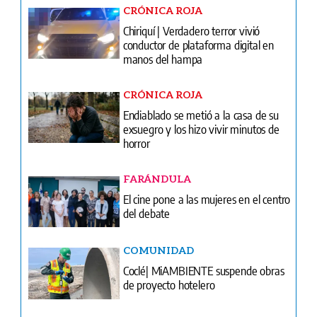
CRÓNICA ROJA
Endiablado se metió a la casa de su
exsuegro y los hizo vivir minutos de
horror
FARÁNDULA
El cine pone a las mujeres en el centro
del debate
COMUNIDAD
Coclé| MiAMBIENTE suspende obras
de proyecto hotelero
FÚTBOL
El oro ya está en casa: Panamá recibe
a sus campeones