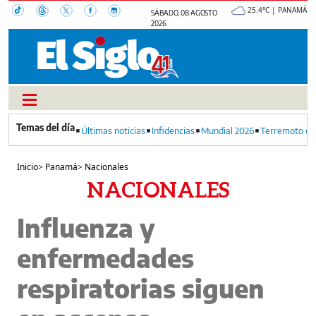
25.4°C | PANAMÁ
SÁBADO, 08 AGOSTO
2026
Últimas noticias
Infidencias
Mundial 2026
Terremoto en
Inicio
>
Panamá
>
Nacionales
NACIONALES
Influenza y
enfermedades
respiratorias siguen