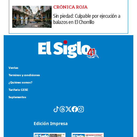
CRÓNICA ROJA
Sin piedad: Culpable por ejecución a
balazos en El Chorrillo
Ventas
Terminos y condiciones
¿Quiénes somos?
Tarifario GESE
Suplementos
Edición Impresa