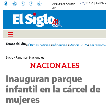
24.3°C | PANAMÁ
VIERNES, 07 AGOSTO
2026
Últimas noticias
Infidencias
Mundial 2026
Terremoto en
Inicio
>
Panamá
>
Nacionales
NACIONALES
Inauguran parque
infantil en la cárcel de
mujeres