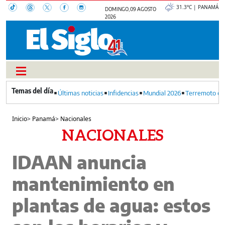
31.3°C | PANAMÁ
DOMINGO, 09 AGOSTO
2026
Últimas noticias
Infidencias
Mundial 2026
Terremoto en
Inicio
>
Panamá
>
Nacionales
NACIONALES
IDAAN anuncia
mantenimiento en
plantas de agua: estos