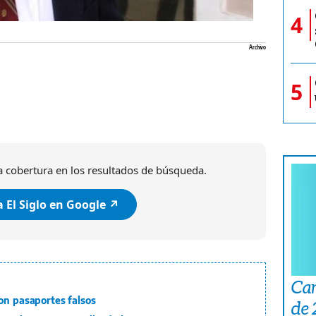
4
Archivo
5
 cobertura en los resultados de búsqueda.
 El Siglo en Google ↗️
Car
on pasaportes falsos
de