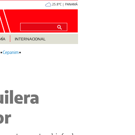
25.8°C | PANAMÁ
MÍA
INTERNACIONAL
Cepanim
ilera
or