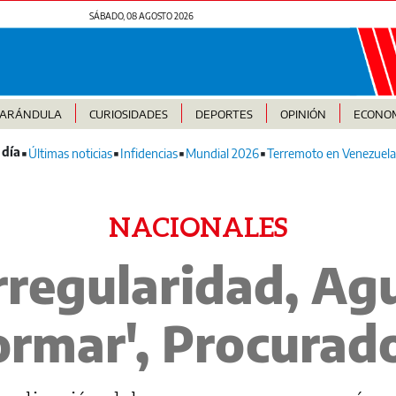
SÁBADO, 08 AGOSTO 2026
FARÁNDULA
CURIOSIDADES
DEPORTES
OPINIÓN
ECONO
Últimas noticias
Infidencias
Mundial 2026
Terremoto en Venezuela
NACIONALES
irregularidad, Agu
formar', Procurad