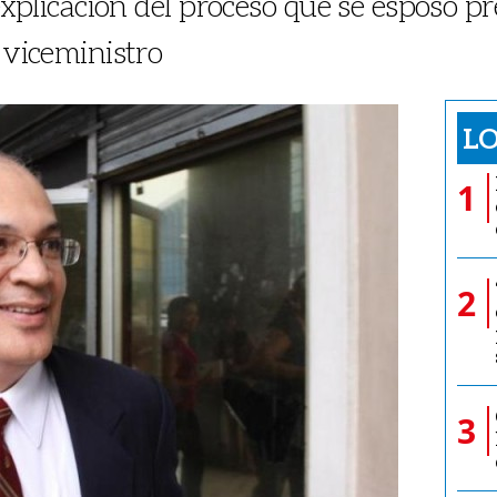
o explicación del proceso que se esposó 
 viceministro
LO
1
2
3