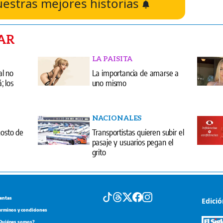
uestras mejores historias
AR
LA PAISITA
al no
La importancia de amarse a
 los
uno mismo
NACIONALES
gosto de
Transportistas quieren subir el
pasaje y usuarios pegan el
grito
entas
Edici
erminos y condiciones
Quiénes somos?