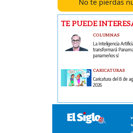
No te pierdas n
TE PUEDE INTERES
COLUMNAS
La Inteligencia Artifici
transformará Panamá;
panameños sí
CARICATURAS
Caricatura del 8 de a
2026
V
T
¿