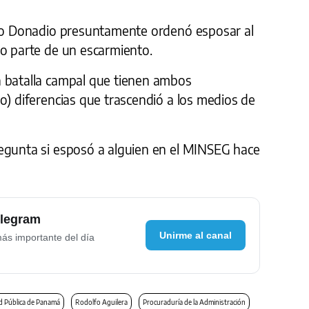
tro Donadio presuntamente ordenó esposar al
mo parte de un escarmiento.
a batalla campal que tienen ambos
o) diferencias que trascendió a los medios de
egunta si esposó a alguien en el MINSEG hace
elegram
Unirme al canal
más importante del día
d Pública de Panamá
Rodolfo Aguilera
Procuraduría de la Administración