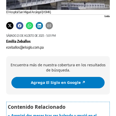
El Hospital San Miguel Arcángel (HSMA).
Cedida
SÁBADO 23 DE AGOSTO DE 2025 - 5:01 PM
Emilia Zeballos
ezeballos@elsiglo.com.pa
Encuentra más de nuestra cobertura en los resultados
de búsqueda.
Agrega El Siglo en Google ↗️
Agonizó dos meses tras ser baleado y murió en el