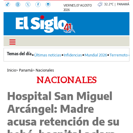
32.2°C | PANAMÁ
VIERNES, 07 AGOSTO
2026
Últimas noticias
Infidencias
Mundial 2026
Terremoto en
Inicio
>
Panamá
>
Nacionales
NACIONALES
Hospital San Miguel
Arcángel: Madre
acusa retención de su