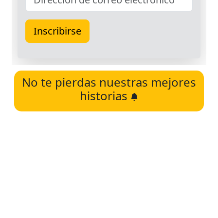
No te pierdas nuestras mejores
historias