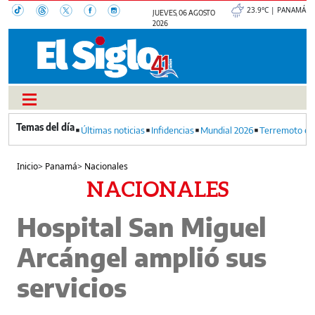
23.9°C | PANAMÁ
JUEVES, 06 AGOSTO
2026
Últimas noticias
Infidencias
Mundial 2026
Terremoto en
Inicio
>
Panamá
>
Nacionales
NACIONALES
Hospital San Miguel
Arcángel amplió sus
servicios