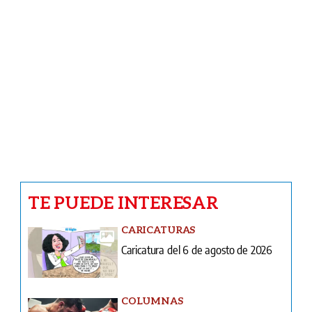
COLUMNAS
Donde el agua escribe su leyenda
COLUMNAS
Pobreza, analfabetismo y educación
Ventas
Terminos y condiciones
¿Quiénes somos?
Tarifario GESE
Suplementos