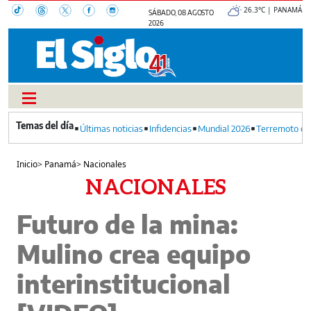
26.3°C | PANAMÁ
SÁBADO, 08 AGOSTO
2026
Últimas noticias
Infidencias
Mundial 2026
Terremoto en
Inicio
>
Panamá
>
Nacionales
NACIONALES
Futuro de la mina:
Mulino crea equipo
interinstitucional