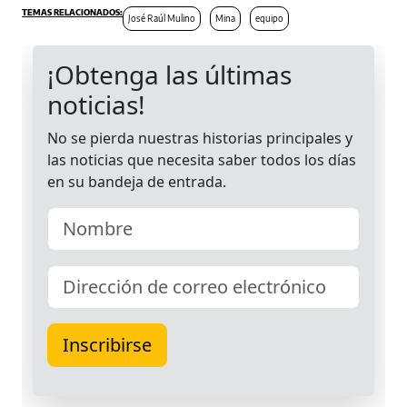
José Raúl Mulino
Mina
equipo