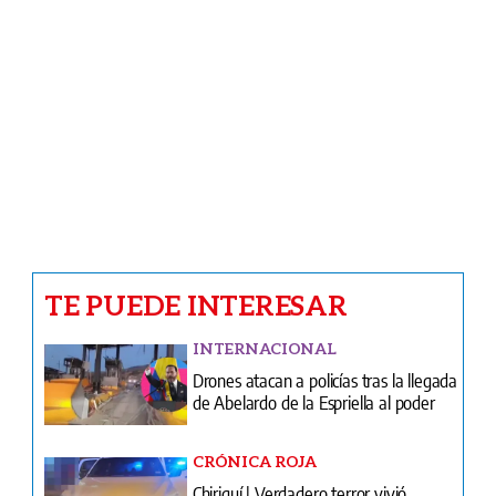
del debate
COMUNIDAD
Coclé| MiAMBIENTE suspende obras
de proyecto hotelero
FÚTBOL
El oro ya está en casa: Panamá recibe
a sus campeones
Ventas
Terminos y condiciones
¿Quiénes somos?
Tarifario GESE