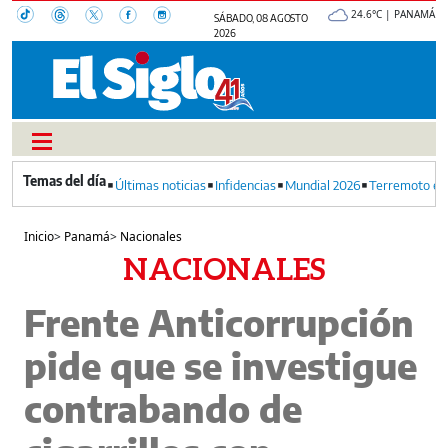
24.6°C | PANAMÁ
SÁBADO, 08 AGOSTO
2026
Últimas noticias
Infidencias
Mundial 2026
Terremoto en
Inicio
>
Panamá
>
Nacionales
NACIONALES
Frente Anticorrupción
pide que se investigue
contrabando de