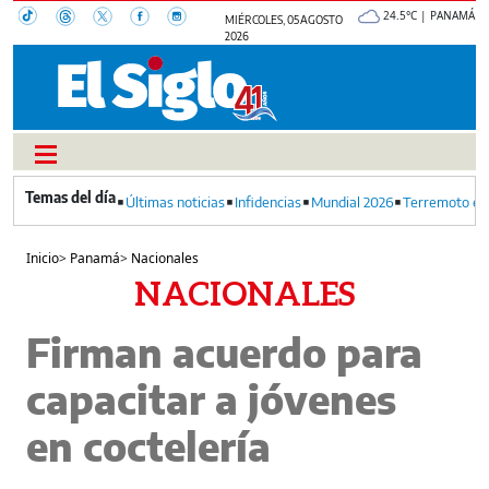
24.5°C | PANAMÁ
MIÉRCOLES, 05 AGOSTO
2026
Últimas noticias
Infidencias
Mundial 2026
Terremoto en
Inicio
>
Panamá
>
Nacionales
NACIONALES
Firman acuerdo para
capacitar a jóvenes
en coctelería