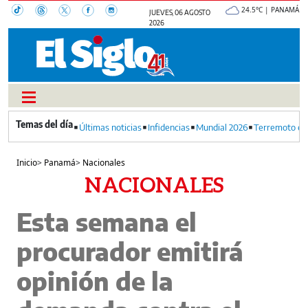
24.5°C | PANAMÁ
JUEVES, 06 AGOSTO
2026
Últimas noticias
Infidencias
Mundial 2026
Terremoto en
Inicio
>
Panamá
>
Nacionales
NACIONALES
Esta semana el
procurador emitirá
opinión de la