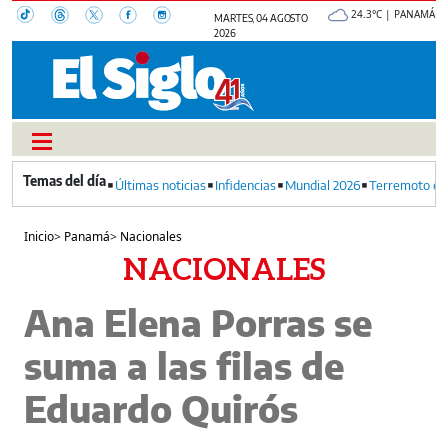
24.3°C | PANAMÁ
MARTES, 04 AGOSTO
2026
Últimas noticias
Infidencias
Mundial 2026
Terremoto en
Inicio
>
Panamá
>
Nacionales
NACIONALES
Ana Elena Porras se
suma a las filas de
Eduardo Quirós