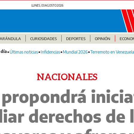
LUNES, 03 AGOSTO 2026
FARÁNDULA
CURIOSIDADES
DEPORTES
OPINIÓN
ECONO
Últimas noticias
Infidencias
Mundial 2026
Terremoto en Venezuela
NACIONALES
 propondrá inicia
iar derechos de 